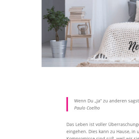
Wenn Du „Ja“ zu anderen sagst, 
Paulo Coelho
D
as Leben ist voller Überraschun
eingehen. Dies kann zu Hause, in 
Kompromisse sind süß, weil wir si